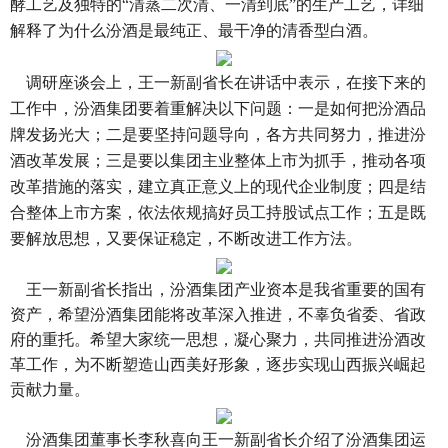
酵工艺及独特的“
清蒸二次清、一清到底
”的生产工艺，详细
解释了为什么汾酒是最纯正、最干净的清香型白酒。
调研座谈会上，王一新副省长在讲话中表示，在接下来的
工作中，汾酒集团要着重解决以下问题：一是
如何把汾酒品
牌发扬光大
；二是要坚持问题导向，各方共同努力，推进汾
酒改革发展；三是要以集团主业整体上市为抓手，推动各项
改革措施的落实，建立真正意义上的现代企业制度；四是结
合整体上市方案，依法依规搞好员工持股试点工作；五是既
要解放思想，又要保证稳定，不断改进工作方法。
王一新副省长指出，
汾酒集团产业资本是我省重要的国有
资产
，希望汾酒集团能将改革深入推进，不辜负省委、省政
府的重托。希望大家统一思想，凝心聚力，共同推进汾酒改
革工作，为不断塑造山西美好形象，逐步实现山西振兴崛起
贡献力量。
汾酒集团董事长李秋喜向王一新副省长介绍了汾酒集团运