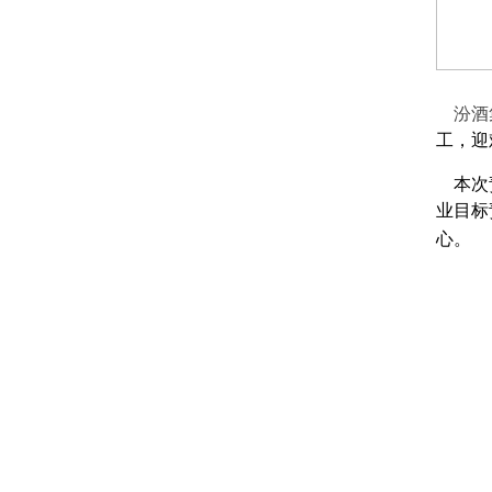
汾酒
工，迎
本次责
业目标
心。
购