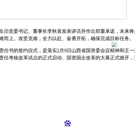
集团
党委书记、董事长李秋喜发表讲话并作出郑重承诺，未来将
难而上、攻坚克难，全力以赴、奋勇开拓，确保完成目标任务。
任书的签约仪式，是落实2月9日山西省国资委会议精神和王一
责任考核改革试点的正式启动、国资国企改革的大幕正式掀开，
诚招英才
丨
局域网点
丨
留言反馈
买前请确认达到法定饮酒年龄！汾酒创意定制酒不销售任何含酒精产品给18岁以下人
Tel：0351-3107039 E-mail：fjcydz@163.com
QQ：2110803968
ICP备案证书号晋ICP备15003255号-1
Copyright by undefinedcopy;2014-2025 汾酒创意定制有限公司