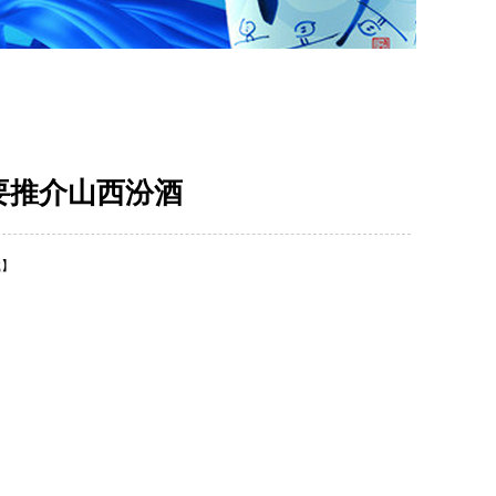
要推介山西汾酒
载】