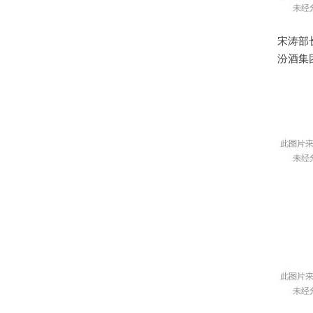
宋涛部
汾酒集